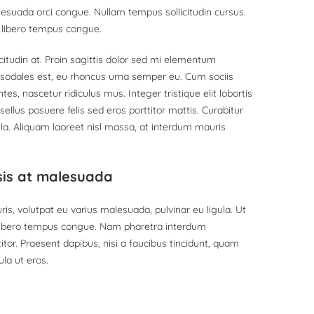
lesuada orci congue. Nullam tempus sollicitudin cursus.
libero tempus congue.
citudin at. Proin sagittis dolor sed mi elementum
 sodales est, eu rhoncus urna semper eu. Cum sociis
s, nascetur ridiculus mus. Integer tristique elit lobortis
llus posuere felis sed eros porttitor mattis. Curabitur
ula. Aliquam laoreet nisl massa, at interdum mauris
lisis at malesuada
ris, volutpat eu varius malesuada, pulvinar eu ligula. Ut
el libero tempus congue. Nam pharetra interdum
tor. Praesent dapibus, nisi a faucibus tincidunt, quam
ula ut eros.