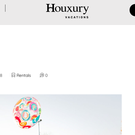
18
Rentals
0