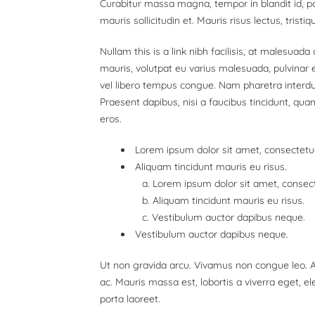
Curabitur massa magna, tempor in blandit id, por
mauris sollicitudin et. Mauris risus lectus, tristiq
Nullam this is a link nibh facilisis, at malesuada
mauris, volutpat eu varius malesuada, pulvinar eu
vel libero tempus congue. Nam pharetra interdu
Praesent dapibus, nisi a faucibus tincidunt, qua
eros.
Lorem ipsum dolor sit amet, consectetuer
Aliquam tincidunt mauris eu risus.
Lorem ipsum dolor sit amet, consecte
Aliquam tincidunt mauris eu risus.
Vestibulum auctor dapibus neque.
Vestibulum auctor dapibus neque.
Ut non gravida arcu. Vivamus non congue leo. Al
ac. Mauris massa est, lobortis a viverra eget, 
porta laoreet.