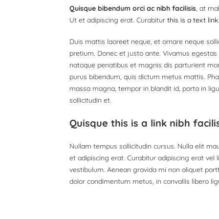
Quisque bibendum orci ac nibh facilisis
, at ma
Ut et adipiscing erat. Curabitur
this is a text link
Duis mattis laoreet neque, et ornare neque solli
pretium. Donec et justo ante. Vivamus egestas
natoque penatibus et magnis dis parturient monte
purus bibendum, quis dictum metus mattis. Phase
massa magna, tempor in blandit id, porta in lig
sollicitudin et.
Quisque this is a link nibh faci
Nullam tempus sollicitudin cursus. Nulla elit mau
et adipiscing erat. Curabitur adipiscing erat v
vestibulum. Aenean gravida mi non aliquet portti
dolor condimentum metus, in convallis libero lig