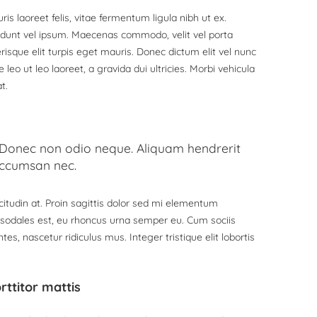
is laoreet felis, vitae fermentum ligula nibh ut ex.
idunt vel ipsum. Maecenas commodo, velit vel porta
sque elit turpis eget mauris. Donec dictum elit vel nunc
 leo ut leo laoreet, a gravida dui ultricies. Morbi vehicula
t.
n. Donec non odio neque. Aliquam hendrerit
 accumsan nec.
citudin at. Proin sagittis dolor sed mi elementum
 sodales est, eu rhoncus urna semper eu. Cum sociis
s, nascetur ridiculus mus. Integer tristique elit lobortis
rttitor mattis