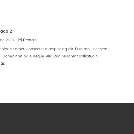
rada 2
 de 2018
Rentals
lor sit amet, consectetur adipiscing elit. Duis mollis et sem
in. Donec non odio neque. Aliquam hendrerit sollicitudin
más