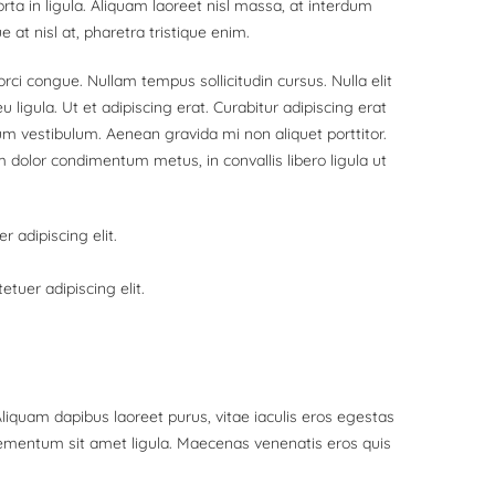
ta in ligula. Aliquam laoreet nisl massa, at interdum
ue at nisl at, pharetra tristique enim.
 orci congue. Nullam tempus sollicitudin cursus. Nulla elit
 ligula. Ut et adipiscing erat. Curabitur adipiscing erat
m vestibulum. Aenean gravida mi non aliquet porttitor.
m dolor condimentum metus, in convallis libero ligula ut
 adipiscing elit.
tuer adipiscing elit.
iquam dapibus laoreet purus, vitae iaculis eros egestas
elementum sit amet ligula. Maecenas venenatis eros quis