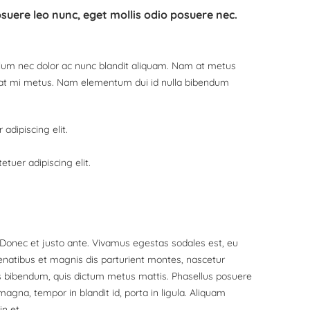
suere leo nunc, eget mollis odio posuere nec.
bulum nec dolor ac nunc blandit aliquam. Nam at metus
e at mi metus. Nam elementum dui id nulla bibendum
adipiscing elit.
tuer adipiscing elit.
 Donec et justo ante. Vivamus egestas sodales est, eu
natibus et magnis dis parturient montes, nascetur
urus bibendum, quis dictum metus mattis. Phasellus posuere
magna, tempor in blandit id, porta in ligula. Aliquam
in et.