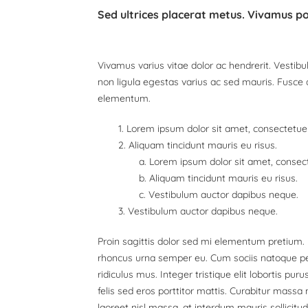
Sed ultrices placerat metus. Vivamus po
Vivamus varius vitae dolor ac hendrerit. Vesti
non ligula egestas varius ac sed mauris. Fusc
elementum.
Lorem ipsum dolor sit amet, consectetuer 
Aliquam tincidunt mauris eu risus.
Lorem ipsum dolor sit amet, consecte
Aliquam tincidunt mauris eu risus.
Vestibulum auctor dapibus neque.
Vestibulum auctor dapibus neque.
Proin sagittis dolor sed mi elementum pretium.
rhoncus urna semper eu. Cum sociis natoque pe
ridiculus mus. Integer tristique elit lobortis p
felis sed eros porttitor mattis. Curabitur massa 
laoreet nisl massa, at interdum mauris sollicitud