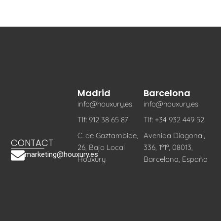
Madrid
Barcelona
info@houxury.es
info@houxury.es
Tlf: 912 38 65 87
Tlf: +34 932 449 52
C. de Gaztambide,
Avenida Diagonal,
CONTACT
26, Bajo Local
336, 1º1ª, 08013,
marketing@houxury.es
Houxury
Barcelona, España