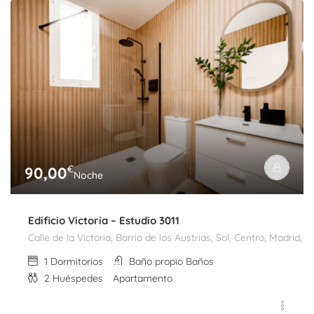
€
90,00
Noche
Edificio Victoria – Estudio 3011
Calle de la Victoria, Barrio de los Austrias, Sol, Centro, Madri
1
Dormitorios
Baño propio
Baños
2
Huéspedes
Apartamento
€