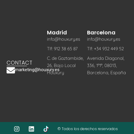
Madrid
Barcelona
info@houxury.es
info@houxury.es
Tlf: 912 38 65 87
Tlf: +34 932 449 52
C. de Gaztambide,
Avenida Diagonal,
CONTACT
26, Bajo Local
336, 1º1ª, 08013,
marketing@houxury.es
Houxury
Barcelona, España
© Todos los derechos reservados